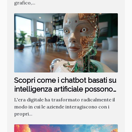
grafico,...
Scopri come i chatbot basati su
intelligenza artificiale possono
rivoluzionare il servizio clienti
L'era digitale ha trasformato radicalmente il
modo in cui le aziende interagiscono con i
propri...